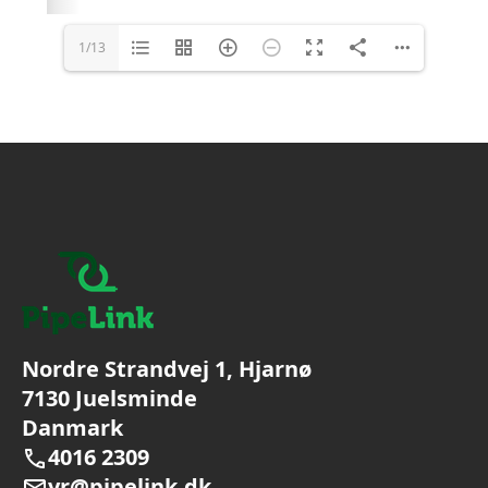
1/13
Nordre Strandvej 1, Hjarnø
7130 Juelsminde
Danmark
4016 2309
vr@pipelink.dk