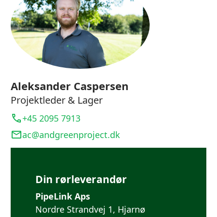
Aleksander Caspersen
Projektleder & Lager
+45 2095 7913
ac@andgreenproject.dk
Din rørleverandør
PipeLink Aps
Nordre Strandvej 1, Hjarnø