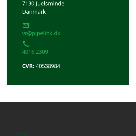
7130 Juelsminde
Danmark
vr@pipelink.dk
4016 2309
CVR:
40538984