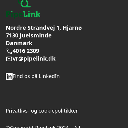
Nordre Strandvej 1, Hjarnø
7130 Juelsminde
Danmark
4016 2309
vr@pipelink.dk
Find os på LinkedIn
Privatlivs- og cookiepolitikker
©Copyright PipeLink 2024 – All