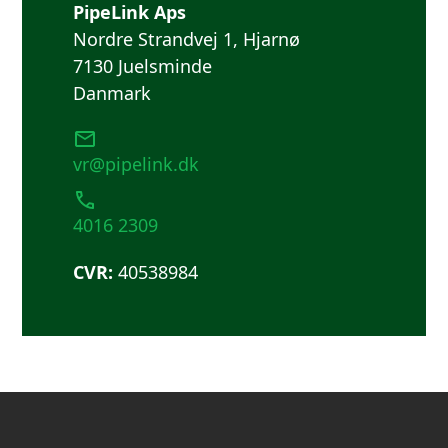
PipeLink Aps
Nordre Strandvej 1, Hjarnø
7130 Juelsminde
Danmark
vr@pipelink.dk
4016 2309
CVR:
40538984